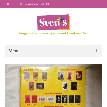
Ihr Warenkorb
-
0,00
€
Ausgesuchtes Spielzeug – Second Hand und Neu
Menü