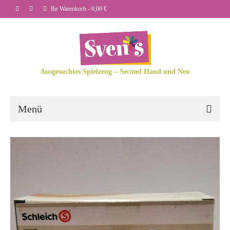
Ihr Warenkorb
-
0,00
€
Ausgesuchtes Spielzeug – Second Hand und Neu
Menü