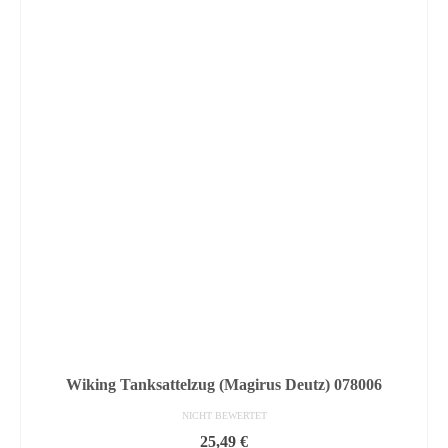
Wiking Tanksattelzug (Magirus Deutz) 078006
NICHT BEWERTET
25,49
€