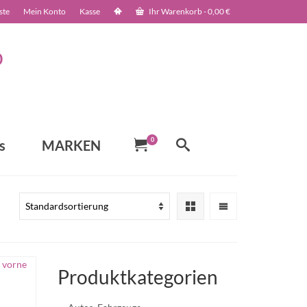
ste
Mein Konto
Kasse
Ihr Warenkorb
-
0,00
€
0
s
MARKEN
Produktkategorien