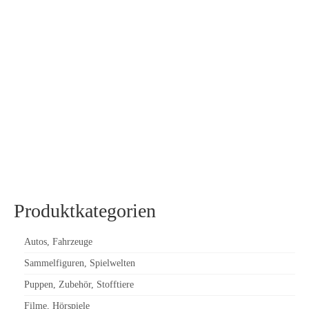
30 % auf alle Schleich Artikel in unserem Shop. Einfach den
Gutscheincode: SchleichMinus30 im Warenkorb eingeben. Viel
Spaß
teilen
twittern
teilen
E-Mail
drucken
Schleich
Produktkategorien
Autos, Fahrzeuge
Sammelfiguren, Spielwelten
Puppen, Zubehör, Stofftiere
Filme, Hörspiele