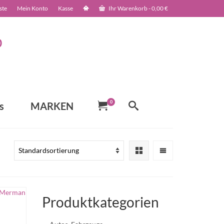
ste
Mein Konto
Kasse
Ihr Warenkorb
-
0,00
€
0
s
MARKEN
Produktkategorien