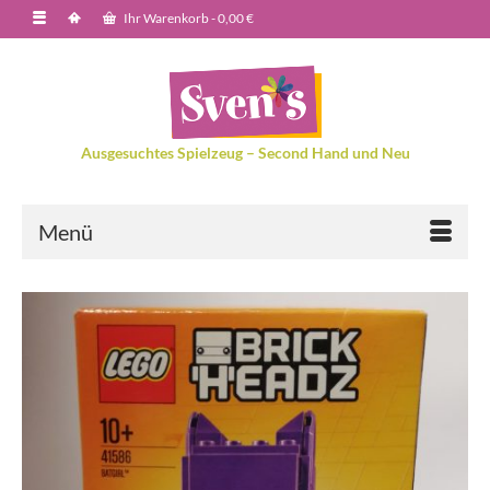
Ihr Warenkorb
-
0,00
€
Ausgesuchtes Spielzeug – Second Hand und Neu
Menü