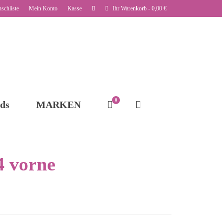
schliste
Mein Konto
Kasse
Ihr Warenkorb
-
0,00
€
0
ds
MARKEN
4 vorne