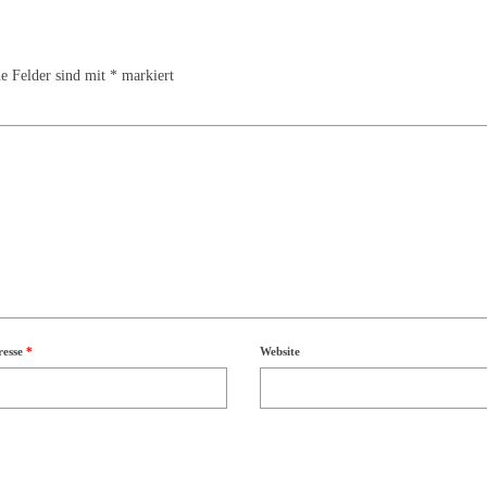
he Felder sind mit
*
markiert
resse
*
Website