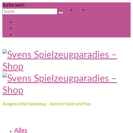
Suche nach:
Ihr Warenkorb
-
0,00
€
Meine Wunschliste
Mein Konto
Kasse
Ausgesuchtes Spielzeug – Second Hand und Neu
Alles