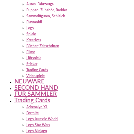
Autos, Fahrzeuge
Puppen, Zubehör, Barbies
Sammelfiguren, Schleich
Playmobil
Lego
Spiele
Kreatives
Bücher; Zeitschriften
Filme
Hörspiele
Sticker
Trading Cards
Videospiele
NEUWARE
SECOND HAND
FÜR SAMMLER
Trading Cards
Adrenalyn XL
Fortnite
Lego Jurassic World
Lego Star Wars
Lego Ninjago