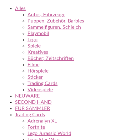
Alles
Autos, Fahrzeuge
Puppen, Zubehör, Barbies
Sammelfiguren, Schleich
Playmobil
Lego
Spiele
Kreatives
Bücher; Zeitschriften
Filme
Hörspiele
Sticker
Trading Cards
Videospiele
NEUWARE
SECOND HAND
FÜR SAMMLER
Trading Cards
Adrenalyn XL
Fortnite
Lego Jurassic World
Lego Star Wars