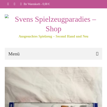
Ihr Warenkorb
-
0,00
€
Ausgesuchtes Spielzeug – Second Hand und Neu
Menü