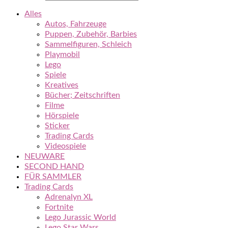
Alles
Autos, Fahrzeuge
Puppen, Zubehör, Barbies
Sammelfiguren, Schleich
Playmobil
Lego
Spiele
Kreatives
Bücher; Zeitschriften
Filme
Hörspiele
Sticker
Trading Cards
Videospiele
NEUWARE
SECOND HAND
FÜR SAMMLER
Trading Cards
Adrenalyn XL
Fortnite
Lego Jurassic World
Lego Star Wars