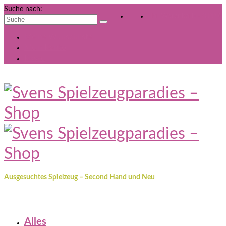
Suche nach:
Ihr Warenkorb
-
0,00
€
Meine Wunschliste
Mein Konto
Kasse
Ausgesuchtes Spielzeug – Second Hand und Neu
Alles