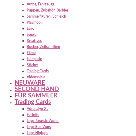
Autos, Fahrzeuge
Puppen, Zubehör, Barbies
Sammelfiguren, Schleich
Playmobil
Lego
Spiele
Kreatives
Bücher; Zeitschriften
Filme
Hörspiele
Sticker
Trading Cards
Videospiele
NEUWARE
SECOND HAND
FÜR SAMMLER
Trading Cards
Adrenalyn XL
Fortnite
Lego Jurassic World
Lego Star Wars
Lego Ninjago