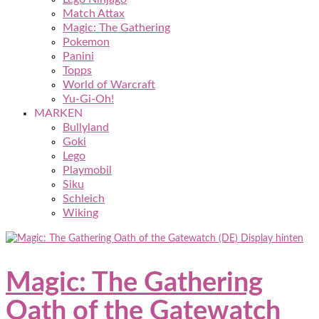
Match Attax
Magic: The Gathering
Pokemon
Panini
Topps
World of Warcraft
Yu-Gi-Oh!
MARKEN
Bullyland
Goki
Lego
Playmobil
Siku
Schleich
Wiking
Magic: The Gathering
Oath of the Gatewatch