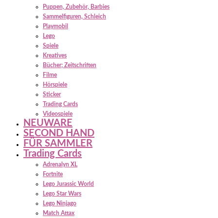
Puppen, Zubehör, Barbies
Sammelfiguren, Schleich
Playmobil
Lego
Spiele
Kreatives
Bücher; Zeitschriften
Filme
Hörspiele
Sticker
Trading Cards
Videospiele
NEUWARE
SECOND HAND
FÜR SAMMLER
Trading Cards
Adrenalyn XL
Fortnite
Lego Jurassic World
Lego Star Wars
Lego Ninjago
Match Attax