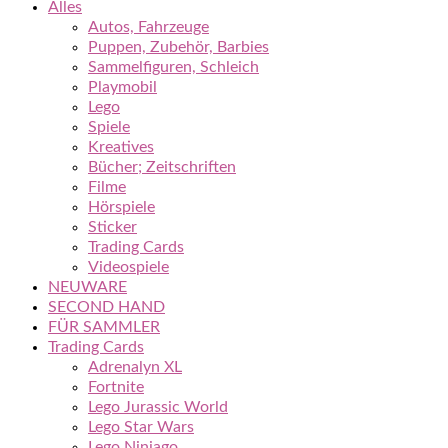
Alles
Autos, Fahrzeuge
Puppen, Zubehör, Barbies
Sammelfiguren, Schleich
Playmobil
Lego
Spiele
Kreatives
Bücher; Zeitschriften
Filme
Hörspiele
Sticker
Trading Cards
Videospiele
NEUWARE
SECOND HAND
FÜR SAMMLER
Trading Cards
Adrenalyn XL
Fortnite
Lego Jurassic World
Lego Star Wars
Lego Ninjago