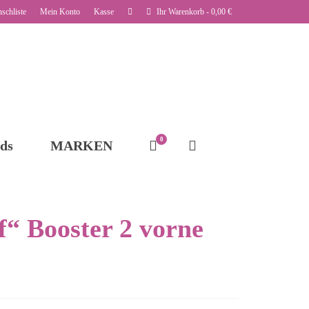
schliste
Mein Konto
Kasse
Ihr Warenkorb
-
0,00
€
0
ds
MARKEN
 Booster 2 vorne