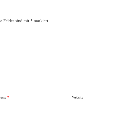
he Felder sind mit
*
markiert
resse
*
Website