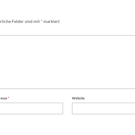
rliche Felder sind mit
*
markiert
resse
*
Website