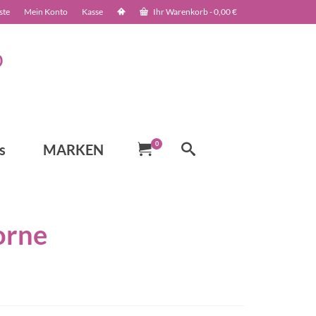
ste
Mein Konto
Kasse
Ihr Warenkorb
-
0,00
€
0
s
MARKEN
orne