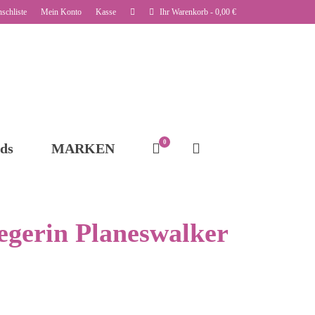
schliste
Mein Konto
Kasse
Ihr Warenkorb
-
0,00
€
0
ds
MARKEN
egerin Planeswalker