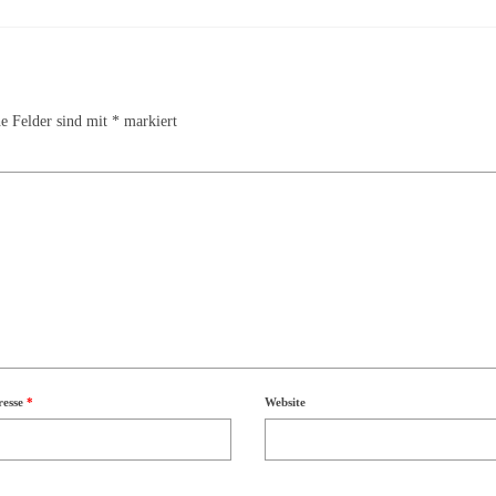
he Felder sind mit
*
markiert
resse
*
Website