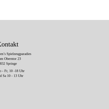
ontakt
en’s Spielzeugparadies
m Oberntor 23
832 Springe
 - Fr, 10 -18 Uhr
d Sa 10 - 13 Uhr