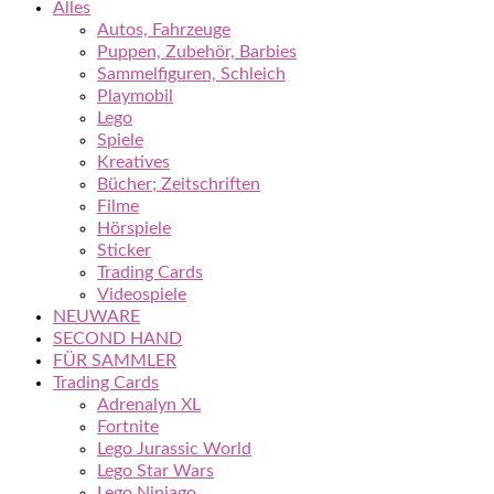
Alles
Autos, Fahrzeuge
Puppen, Zubehör, Barbies
Sammelfiguren, Schleich
Playmobil
Lego
Spiele
Kreatives
Bücher; Zeitschriften
Filme
Hörspiele
Sticker
Trading Cards
Videospiele
NEUWARE
SECOND HAND
FÜR SAMMLER
Trading Cards
Adrenalyn XL
Fortnite
Lego Jurassic World
Lego Star Wars
Lego Ninjago