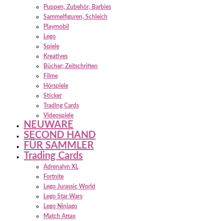
Puppen, Zubehör, Barbies
Sammelfiguren, Schleich
Playmobil
Lego
Spiele
Kreatives
Bücher; Zeitschriften
Filme
Hörspiele
Sticker
Trading Cards
Videospiele
NEUWARE
SECOND HAND
FÜR SAMMLER
Trading Cards
Adrenalyn XL
Fortnite
Lego Jurassic World
Lego Star Wars
Lego Ninjago
Match Attax