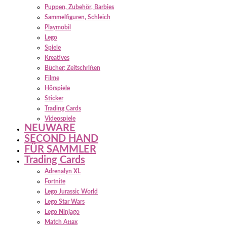
Puppen, Zubehör, Barbies
Sammelfiguren, Schleich
Playmobil
Lego
Spiele
Kreatives
Bücher; Zeitschriften
Filme
Hörspiele
Sticker
Trading Cards
Videospiele
NEUWARE
SECOND HAND
FÜR SAMMLER
Trading Cards
Adrenalyn XL
Fortnite
Lego Jurassic World
Lego Star Wars
Lego Ninjago
Match Attax