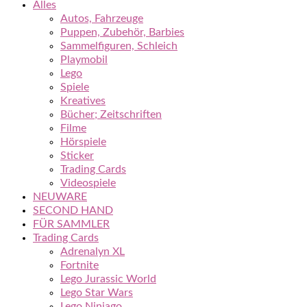
Alles
Autos, Fahrzeuge
Puppen, Zubehör, Barbies
Sammelfiguren, Schleich
Playmobil
Lego
Spiele
Kreatives
Bücher; Zeitschriften
Filme
Hörspiele
Sticker
Trading Cards
Videospiele
NEUWARE
SECOND HAND
FÜR SAMMLER
Trading Cards
Adrenalyn XL
Fortnite
Lego Jurassic World
Lego Star Wars
Lego Ninjago