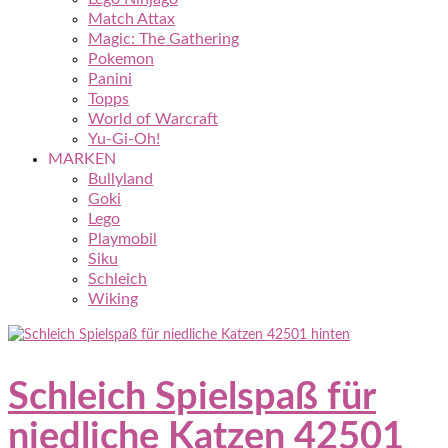
Match Attax
Magic: The Gathering
Pokemon
Panini
Topps
World of Warcraft
Yu-Gi-Oh!
MARKEN
Bullyland
Goki
Lego
Playmobil
Siku
Schleich
Wiking
Schleich Spielspaß für
niedliche Katzen 42501