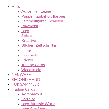
Alles
Autos, Fahrzeuge
Puppen, Zubehör, Barbies
Sammelfiguren, Schleich
Playmobil
Lego
Spiele
Kreatives
Bücher; Zeitschriften
Filme
Hörspiele
Sticker
Trading Cards
Videospiele
NEUWARE
SECOND HAND
FÜR SAMMLER
Trading Cards
Adrenalyn XL
Fortnite
Lego Jurassic World
Lego Star Wars