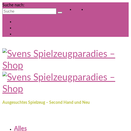
Suche nach:
Ihr Warenkorb
-
0,00
€
Meine Wunschliste
Mein Konto
Kasse
Ausgesuchtes Spielzeug – Second Hand und Neu
Alles