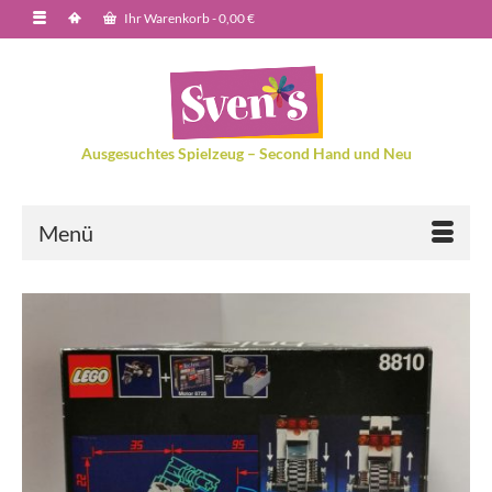
Ihr Warenkorb
-
0,00
€
Ausgesuchtes Spielzeug – Second Hand und Neu
Menü