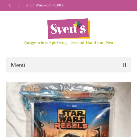
Ihr Warenkorb
-
0,00
€
Ausgesuchtes Spielzeug – Second Hand und Neu
Menü