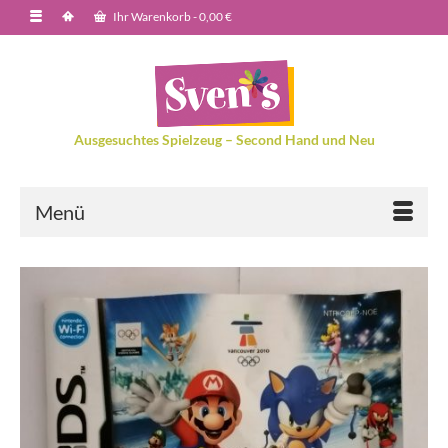
Ihr Warenkorb
-
0,00
€
Ausgesuchtes Spielzeug – Second Hand und Neu
Menü