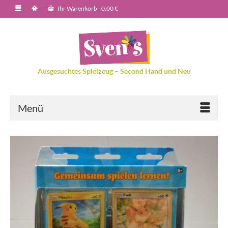
Ihr Warenkorb
-
0,00
€
Ausgesuchtes Spielzeug – Second Hand und Neu
Menü