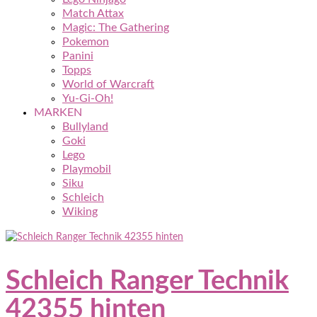
Match Attax
Magic: The Gathering
Pokemon
Panini
Topps
World of Warcraft
Yu-Gi-Oh!
MARKEN
Bullyland
Goki
Lego
Playmobil
Siku
Schleich
Wiking
Schleich Ranger Technik
42355 hinten