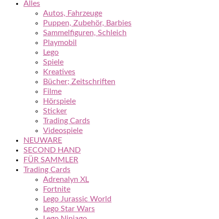
Alles
Autos, Fahrzeuge
Puppen, Zubehör, Barbies
Sammelfiguren, Schleich
Playmobil
Lego
Spiele
Kreatives
Bücher; Zeitschriften
Filme
Hörspiele
Sticker
Trading Cards
Videospiele
NEUWARE
SECOND HAND
FÜR SAMMLER
Trading Cards
Adrenalyn XL
Fortnite
Lego Jurassic World
Lego Star Wars
Lego Ninjago