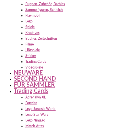
Puppen, Zubehör, Barbies
Sammelfiguren, Schleich
Playmobil
Lego
Spiele
Kreatives
Bücher; Zeitschriften
Filme
Hörspiele
Sticker
Trading Cards
Videospiele
NEUWARE
SECOND HAND
FÜR SAMMLER
Trading Cards
Adrenalyn XL
Fortnite
Lego Jurassic World
Lego Star Wars
Lego Ninjago
Match Attax