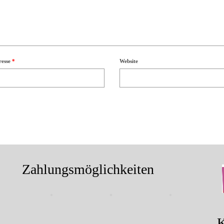
resse
*
Website
Zahlungsmöglichkeiten
K