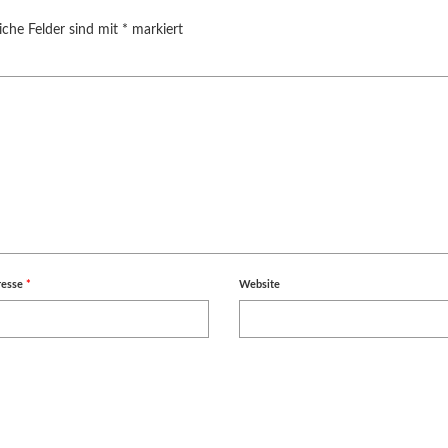
iche Felder sind mit
*
markiert
resse
*
Website