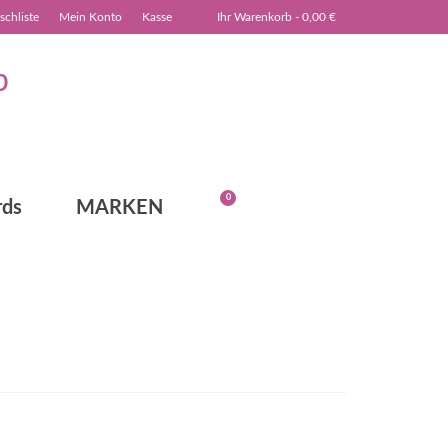
chliste
Mein Konto
Kasse
Ihr Warenkorb
-
0,00
€
0
rds
MARKEN