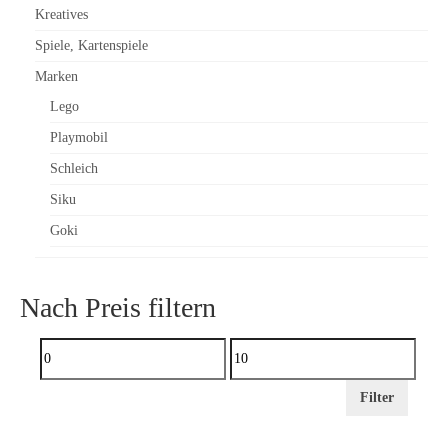
Kreatives
Spiele, Kartenspiele
Marken
Lego
Playmobil
Schleich
Siku
Goki
Nach Preis filtern
Min.
Preis
Max.
Filter
Preis