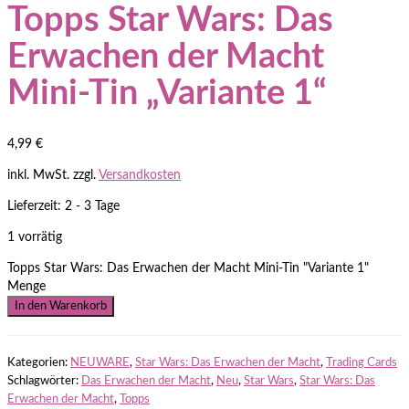
Topps Star Wars: Das
Erwachen der Macht
Mini-Tin „Variante 1“
4,99
€
inkl. MwSt.
zzgl.
Versandkosten
Lieferzeit: 2 - 3 Tage
1 vorrätig
Topps Star Wars: Das Erwachen der Macht Mini-Tin "Variante 1"
Menge
In den Warenkorb
Kategorien:
NEUWARE
,
Star Wars: Das Erwachen der Macht
,
Trading Cards
Schlagwörter:
Das Erwachen der Macht
,
Neu
,
Star Wars
,
Star Wars: Das
Erwachen der Macht
,
Topps