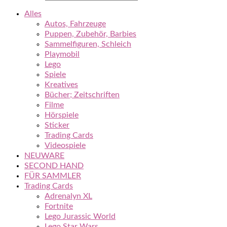
Alles
Autos, Fahrzeuge
Puppen, Zubehör, Barbies
Sammelfiguren, Schleich
Playmobil
Lego
Spiele
Kreatives
Bücher; Zeitschriften
Filme
Hörspiele
Sticker
Trading Cards
Videospiele
NEUWARE
SECOND HAND
FÜR SAMMLER
Trading Cards
Adrenalyn XL
Fortnite
Lego Jurassic World
Lego Star Wars