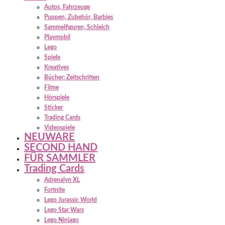
Autos, Fahrzeuge
Puppen, Zubehör, Barbies
Sammelfiguren, Schleich
Playmobil
Lego
Spiele
Kreatives
Bücher; Zeitschriften
Filme
Hörspiele
Sticker
Trading Cards
Videospiele
NEUWARE
SECOND HAND
FÜR SAMMLER
Trading Cards
Adrenalyn XL
Fortnite
Lego Jurassic World
Lego Star Wars
Lego Ninjago