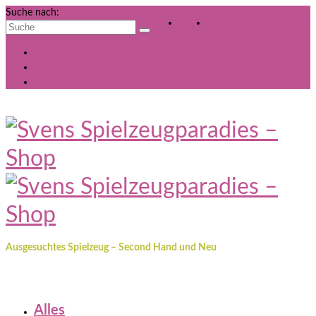
Suche nach:
Ihr Warenkorb
-
0,00
€
Meine Wunschliste
Mein Konto
Kasse
Ausgesuchtes Spielzeug – Second Hand und Neu
Alles