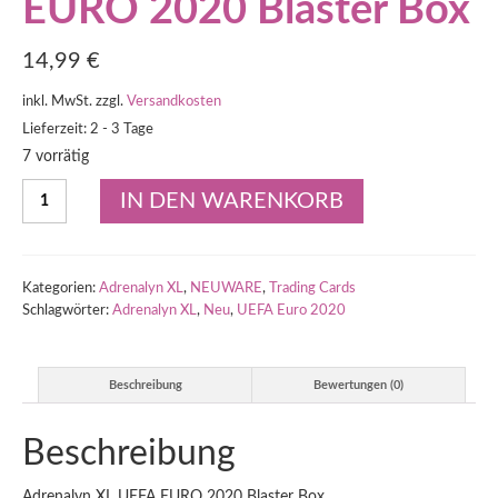
EURO 2020 Blaster Box
14,99
€
inkl. MwSt.
zzgl.
Versandkosten
Lieferzeit: 2 - 3 Tage
7 vorrätig
Adrenalyn
IN DEN WARENKORB
XL
UEFA
EURO
2020
Kategorien:
Adrenalyn XL
,
NEUWARE
,
Trading Cards
Blaster
Schlagwörter:
Adrenalyn XL
,
Neu
,
UEFA Euro 2020
Box
Menge
Beschreibung
Bewertungen (0)
Beschreibung
Adrenalyn XL UEFA EURO 2020 Blaster Box