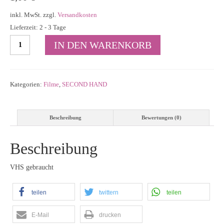
inkl. MwSt.
zzgl.
Versandkosten
Lieferzeit: 2 - 3 Tage
Bob
IN DEN WARENKORB
der
Baumeister
-
Bobs
Kategorien:
Filme
,
SECOND HAND
schönstes
Weihnachtsfest
Menge
Beschreibung
Bewertungen (0)
Beschreibung
VHS gebraucht
teilen
twittern
teilen
E-Mail
drucken