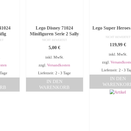
41024
Lego Disney 71024
Lego Super Heroes
fig
Minifiguren Serie 2 Sally
NICHT BEWERTET
ET
NICHT BEWERTET
119,99
€
5,00
€
inkl. MwSt.
.
inkl. MwSt.
zzgl.
Versandkost
sten
zzgl.
Versandkosten
Lieferzeit: 2 - 3 T
 Tage
Lieferzeit: 2 - 3 Tage
IN DEN
IN DEN
WARENKOR
RB
WARENKORB