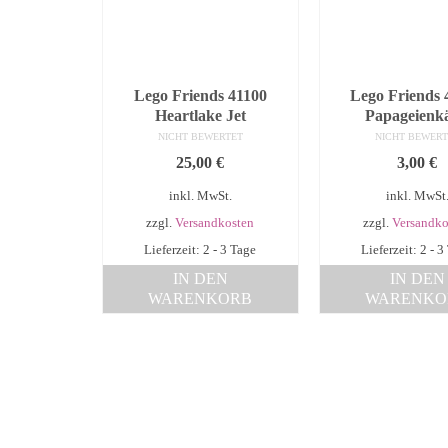
Lego Friends 41100
Lego Friends 
Heartlake Jet
Papageienkä
NICHT BEWERTET
NICHT BEWERT
25,00
€
3,00
€
inkl. MwSt.
inkl. MwSt
zzgl.
Versandkosten
zzgl.
Versandko
Lieferzeit: 2 - 3 Tage
Lieferzeit: 2 - 3
IN DEN
IN DEN
WARENKORB
WARENKO