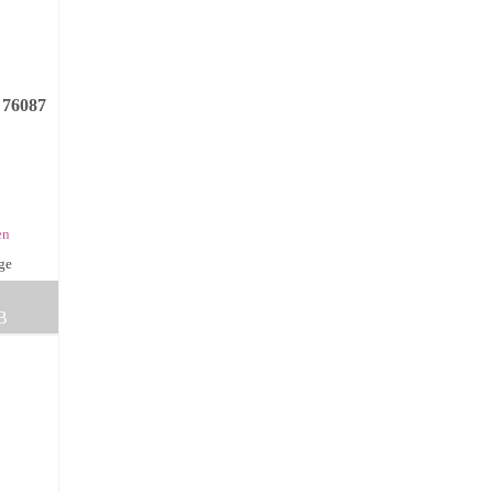
 76087
en
age
B