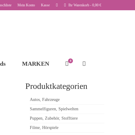
schliste
Mein Konto
Kasse
Ihr Warenkorb
-
0,00
€
0
ds
MARKEN
Produktkategorien
Autos, Fahrzeuge
Sammelfiguren, Spielwelten
Puppen, Zubehör, Stofftiere
Filme, Hörspiele