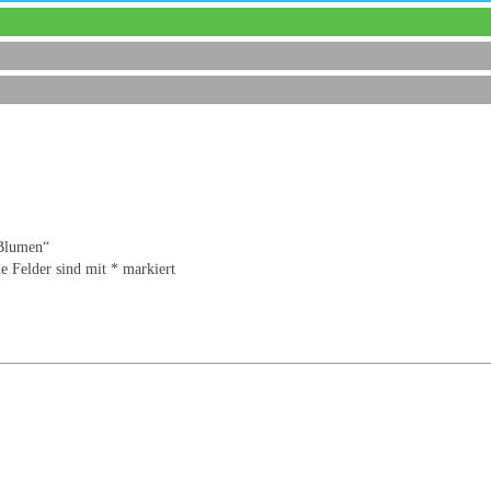
 Blumen“
he Felder sind mit
*
markiert