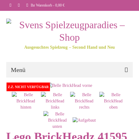
Ihr Warenkorb
-
0,00
€
Ausgesuchtes Spielzeug – Second Hand und Neu
Menü
Z.Z. NICHT VERFÜGBAR
Lego BrickHeadz 41595