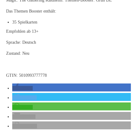
Magic: The Gathering Kaldheim: Themen-Booster: Grün DE
Das Themen Booster enthält:
35 Spielkarten
Empfohlen ab 13+
Sprache: Deutsch
Zustand: Neu
GTIN: 5010993777778
teilen
twittern
teilen
E-Mail
drucken