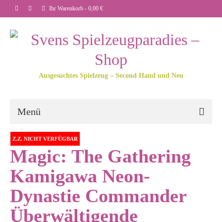
Ihr Warenkorb
-
0,00
€
Ausgesuchtes Spielzeug – Second Hand und Neu
Menü
Z.Z. NICHT VERFÜGBAR
Magic: The Gathering
Kamigawa Neon-
Dynastie Commander
Überwältigende