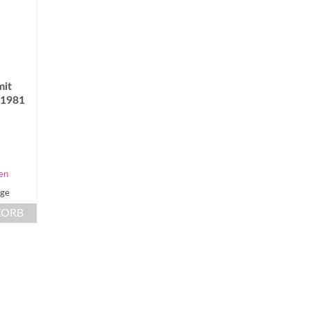
mit
 1981
en
age
KORB