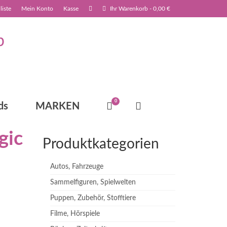
iste
Mein Konto
Kasse
Ihr Warenkorb
-
0,00
€
0
ds
MARKEN
gic
Produktkategorien
Autos, Fahrzeuge
Sammelfiguren, Spielwelten
Puppen, Zubehör, Stofftiere
Filme, Hörspiele