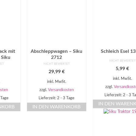
ack mit
Abschleppwagen – Siku
Schleich Esel 1
 Siku
2712
NICHT BEWERTET
TET
NICHT BEWERTET
5,99
€
29,99
€
inkl. MwSt.
.
inkl. MwSt.
zzgl.
Versandkost
sten
zzgl.
Versandkosten
Lieferzeit: 2 - 3 T
3 Tage
Lieferzeit: 2 - 3 Tage
IN DEN WAREN
NKORB
IN DEN WARENKORB