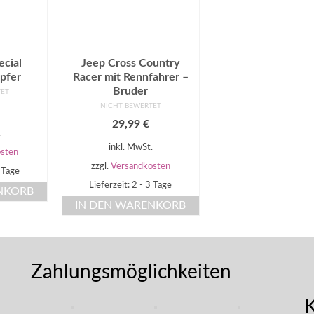
ecial
Jeep Cross Country
pfer
Racer mit Rennfahrer –
Bruder
TET
NICHT BEWERTET
29,99
€
.
inkl. MwSt.
sten
zzgl.
Versandkosten
3 Tage
Lieferzeit: 2 - 3 Tage
NKORB
IN DEN WARENKORB
Zahlungsmöglichkeiten
K