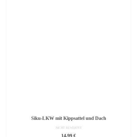
Siku-LKW mit Kippsattel und Dach
NICHT BEWERTET
14,99
€