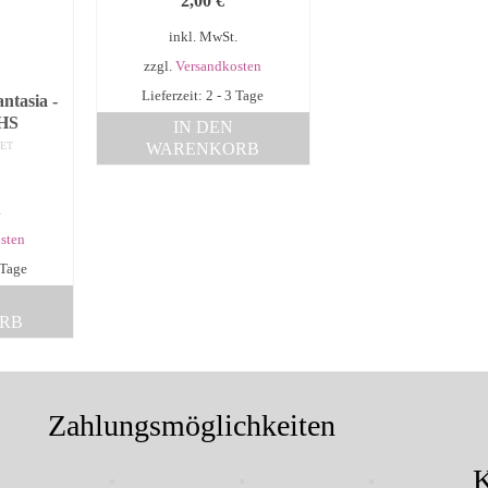
2,00
€
inkl. MwSt.
zzgl.
Versandkosten
Lieferzeit: 2 - 3 Tage
ntasia -
VHS
IN DEN
WARENKORB
ET
.
sten
 Tage
RB
Zahlungsmöglichkeiten
K