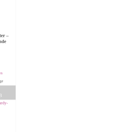
er –
nde
en
age
B