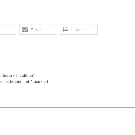
E-Mail
drucken
llionär? 1. Edition“
he Felder sind mit
*
markiert