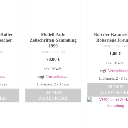
Koffer
Modell-Auto
Bob der Baumeist
acher
Zeitschriften-Sammlung
Bobs neue Freu
1999
NICHT BEWERTET
ET
NICHT BEWERTET
1,00
€
70,00
€
inkl. MwSt.
.
inkl. MwSt.
zzgl.
Versandkost
sten
zzgl.
Versandkosten
Lieferzeit: 2 - 3 T
 Tage
Lieferzeit: 2 - 3 Tage
IN DEN
IN DEN
WARENKOR
RB
WARENKORB