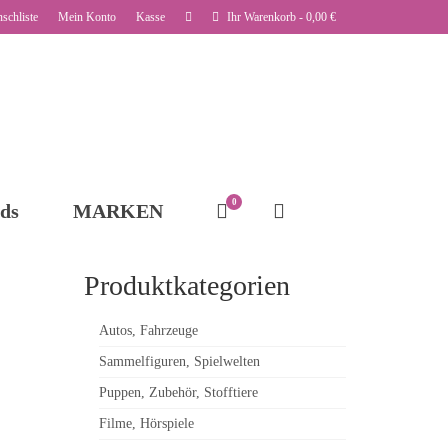
schliste
Mein Konto
Kasse
Ihr Warenkorb
-
0,00
€
0
ds
MARKEN
Produktkategorien
Autos, Fahrzeuge
Sammelfiguren, Spielwelten
Puppen, Zubehör, Stofftiere
Filme, Hörspiele