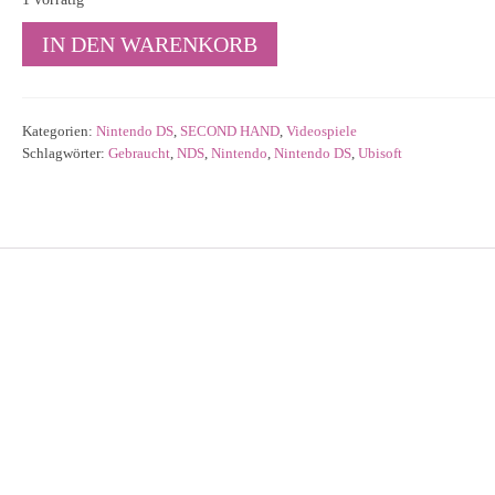
Nintendo
IN DEN WARENKORB
DS:
Wer
wird
Millionär?
Kategorien:
Nintendo DS
,
SECOND HAND
,
Videospiele
1.
Schlagwörter:
Gebraucht
,
NDS
,
Nintendo
,
Nintendo DS
,
Ubisoft
Edition
Menge