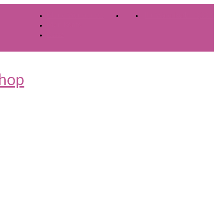
Meine Wunschliste
Ihr Warenkorb
-
0,00
€
Mein Konto
Kasse