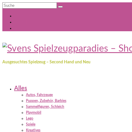
Suche
nach:
Meine Wunschliste
Mein Konto
Kasse
Ausgesuchtes Spielzeug – Second Hand und Neu
Alles
Autos, Fahrzeuge
Puppen, Zubehör, Barbies
Sammelfiguren, Schleich
Playmobil
Lego
Spiele
Kreatives