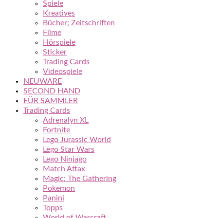
Spiele
Kreatives
Bücher; Zeitschriften
Filme
Hörspiele
Sticker
Trading Cards
Videospiele
NEUWARE
SECOND HAND
FÜR SAMMLER
Trading Cards
Adrenalyn XL
Fortnite
Lego Jurassic World
Lego Star Wars
Lego Ninjago
Match Attax
Magic: The Gathering
Pokemon
Panini
Topps
World of Warcraft