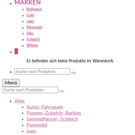
MARKEN
Bullyland
Goki
Lego
Playmobil
Siku
Schleich
Wiking
0
Es befinden sich keine Produkte im Warenkorb.
Suche
nach:
Menü
Suche
nach:
Alles
Autos, Fahrzeuge
Puppen, Zubehör, Barbies
Sammelfiguren, Schleich
Playmobil
Lego