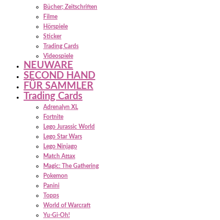
Bücher; Zeitschriften
Filme
Hörspiele
Sticker
Trading Cards
Videospiele
NEUWARE
SECOND HAND
FÜR SAMMLER
Trading Cards
Adrenalyn XL
Fortnite
Lego Jurassic World
Lego Star Wars
Lego Ninjago
Match Attax
Magic: The Gathering
Pokemon
Panini
Topps
World of Warcraft
Yu-Gi-Oh!