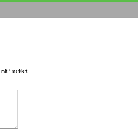
d mit
*
markiert