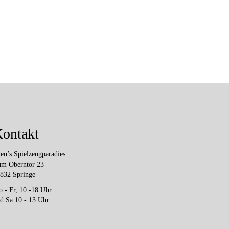
ontakt
en’s Spielzeugparadies
m Oberntor 23
832 Springe
 - Fr, 10 -18 Uhr
d Sa 10 - 13 Uhr