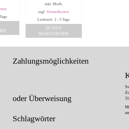
.
inkl. MwSt.
sten
zzgl.
Versandkosten
 Tage
Lieferzeit: 2 - 3 Tage
IN DEN
RB
WARENKORB
Zahlungsmöglichkeiten
K
Sv
Zu
oder Überweisung
31
Mo
un
Schlagwörter