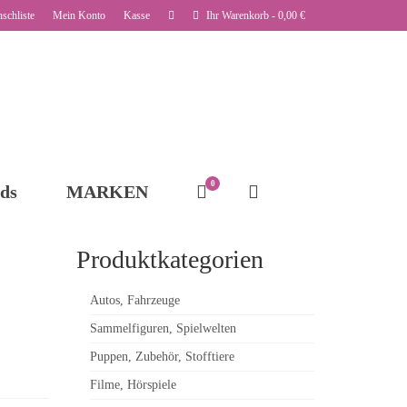
schliste
Mein Konto
Kasse
Ihr Warenkorb
-
0,00
€
0
ds
MARKEN
Produktkategorien
Autos, Fahrzeuge
Sammelfiguren, Spielwelten
Puppen, Zubehör, Stofftiere
Filme, Hörspiele