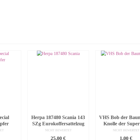
ecial
Herpa 187480 Scania 143
VHS Bob der Baum
pfer
SZg Eurokoffersattelzug
Knolle der Supert
ET
NICHT BEWERTET
NICHT BEWERTET
25,00
€
1,00
€