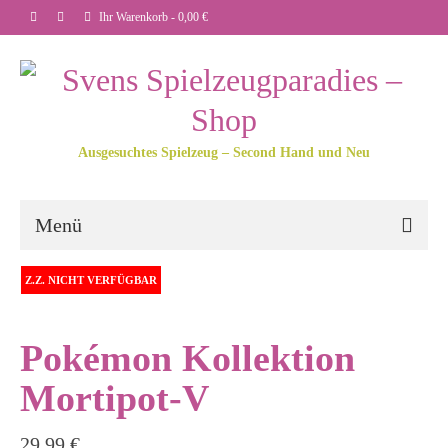
Ihr Warenkorb
-
0,00
€
Ausgesuchtes Spielzeug – Second Hand und Neu
Menü
Z.Z. NICHT VERFÜGBAR
Pokémon Kollektion
Mortipot-V
29,99
€