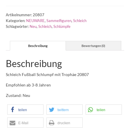
Schlumpf
mit
Trophäe
Artikelnummer:
20807
20807
Kategorien:
NEUWARE
,
Sammelfiguren
,
Schleich
Menge
Schlagwörter:
Neu
,
Schleich
,
Schlümpfe
Beschreibung
Bewertungen (0)
Beschreibung
Schleich Fußball Schlumpf mit Trophäe 20807
Empfohlen ab 3-8 Jahren
Zustand: Neu
teilen
twittern
teilen
E-Mail
drucken