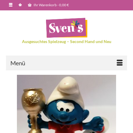
Ihr Warenkorb
-
0,00
€
Ausgesuchtes Spielzeug – Second Hand und Neu
Menü