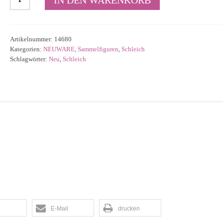
Schimpanse
14680
Menge
Artikelnummer:
14680
Kategorien:
NEUWARE
,
Sammelfiguren
,
Schleich
Schlagwörter:
Neu
,
Schleich
E-Mail
drucken