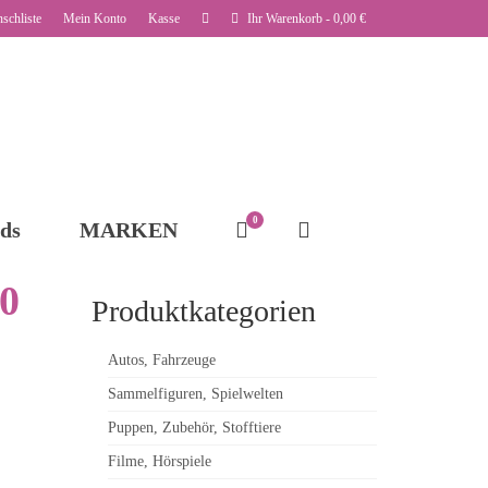
schliste
Mein Konto
Kasse
Ihr Warenkorb
-
0,00
€
0
ds
MARKEN
0
Produktkategorien
Autos, Fahrzeuge
Sammelfiguren, Spielwelten
Puppen, Zubehör, Stofftiere
Filme, Hörspiele