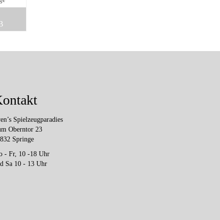
age
B
ontakt
en’s Spielzeugparadies
m Oberntor 23
832 Springe
 - Fr, 10 -18 Uhr
d Sa 10 - 13 Uhr