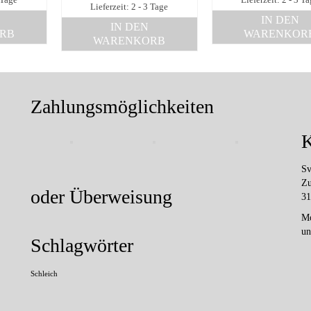
 Tage
Lieferzeit: 2 - 3 T
Lieferzeit: 2 - 3 Tage
IN DEN
IN DEN
RB
WARENKOR
WARENKORB
Zahlungsmöglichkeiten
K
Sv
Zu
oder Überweisung
31
Mo
un
Schlagwörter
Schleich