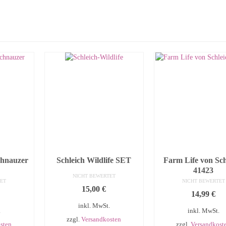
chnauzer
Schleich Wildlife SET
Farm Life von Sch
41423
NICHT BEWERTET
ET
NICHT BEWERTET
15,00
€
14,99
€
inkl. MwSt.
.
inkl. MwSt.
zzgl.
Versandkosten
sten
zzgl.
Versandkost