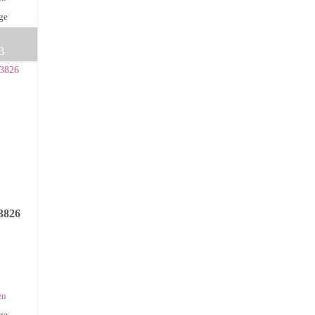
age
B
3826
en