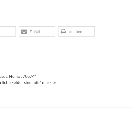
E-Mail
drucken
asus, Hengst 70574“
rliche Felder sind mit
*
markiert