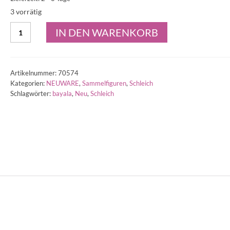
3 vorrätig
Schleich
IN DEN WARENKORB
Schmuckpegasus,
Hengst
70574
Menge
Artikelnummer:
70574
Kategorien:
NEUWARE
,
Sammelfiguren
,
Schleich
Schlagwörter:
bayala
,
Neu
,
Schleich