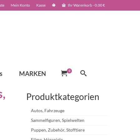
ste
Mein Konto
Kasse
Ihr Warenkorb
-
0,00
€
0
s
MARKEN
,
Produktkategorien
Autos, Fahrzeuge
Sammelfiguren, Spielwelten
Puppen, Zubehör, Stofftiere
Filme, Hörspiele