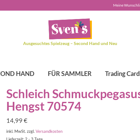
Meine Wunschli
Ausgesuchtes Spielzeug – Second Hand und Neu
COND HAND
FÜR SAMMLER
Trading Card
Schleich Schmuckpegasus
Hengst 70574
14,99
€
inkl. MwSt.
zzgl.
Versandkosten
Lieferzeit: 2 - 3 Tage