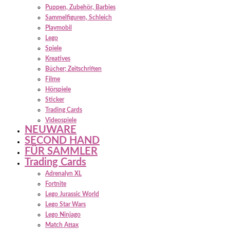
Puppen, Zubehör, Barbies
Sammelfiguren, Schleich
Playmobil
Lego
Spiele
Kreatives
Bücher; Zeitschriften
Filme
Hörspiele
Sticker
Trading Cards
Videospiele
NEUWARE
SECOND HAND
FÜR SAMMLER
Trading Cards
Adrenalyn XL
Fortnite
Lego Jurassic World
Lego Star Wars
Lego Ninjago
Match Attax