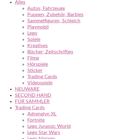
Alles
Autos, Fahrzeuge
Puppen, Zubehör, Barbies
Sammelfiguren, Schleich
Playmobil
Lego
Spiele
Kreatives
Bücher; Zeitschriften
Filme
Hörspiele
Sticker
Trading Cards
Videospiele
NEUWARE
SECOND HAND
FÜR SAMMLER
Trading Cards
Adrenalyn XL
Fortnite
Lego Jurassic World
Lego Star Wars
Lego Ninjago