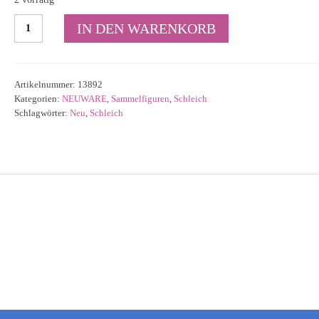
Schleich
IN DEN WARENKORB
Zwergschnauzer
13892
Menge
Artikelnummer:
13892
Kategorien:
NEUWARE
,
Sammelfiguren
,
Schleich
Schlagwörter:
Neu
,
Schleich