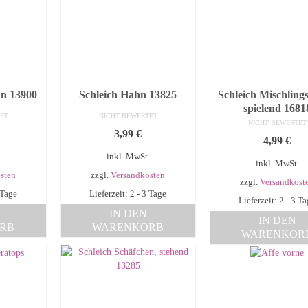
hn 13900
Schleich Hahn 13825
Schleich Mischling
spielend 1681
ET
NICHT BEWERTET
NICHT BEWERTET
3,99
€
4,99
€
.
inkl. MwSt.
inkl. MwSt.
sten
zzgl.
Versandkosten
zzgl.
Versandkost
 Tage
Lieferzeit: 2 - 3 Tage
Lieferzeit: 2 - 3 T
IN DEN
IN DEN
RB
WARENKORB
WARENKOR