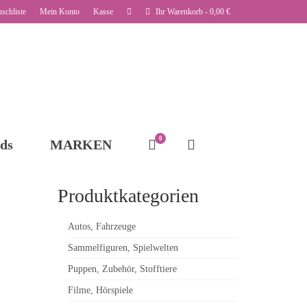
schliste
Mein Konto
Kasse
Ihr Warenkorb
-
0,00
€
0
ds
MARKEN
Produktkategorien
Autos, Fahrzeuge
Sammelfiguren, Spielwelten
Puppen, Zubehör, Stofftiere
Filme, Hörspiele