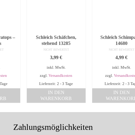
ratops –
Schleich Schäfchen,
Schleich Schimp
s
stehend 13285
14680
ET
NICHT BEWERTET
NICHT BEWERTET
3,99
€
4,99
€
.
inkl. MwSt.
inkl. MwSt.
sten
zzgl.
Versandkosten
zzgl.
Versandkost
 Tage
Lieferzeit: 2 - 3 Tage
Lieferzeit: 2 - 3 T
IN DEN
IN DEN
RB
WARENKORB
WARENKOR
Zahlungsmöglichkeiten