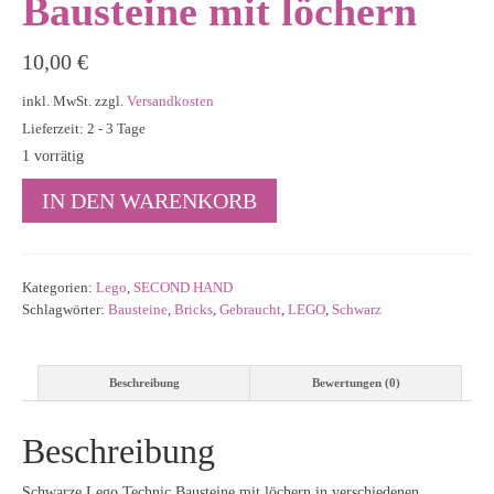
Bausteine mit löchern
10,00
€
inkl. MwSt.
zzgl.
Versandkosten
Lieferzeit: 2 - 3 Tage
1 vorrätig
Schwarze
IN DEN WARENKORB
Lego
Technic
Bausteine
mit
Kategorien:
Lego
,
SECOND HAND
löchern
Schlagwörter:
Bausteine
,
Bricks
,
Gebraucht
,
LEGO
,
Schwarz
Menge
Beschreibung
Bewertungen (0)
Beschreibung
Schwarze Lego Technic Bausteine mit löchern in verschiedenen