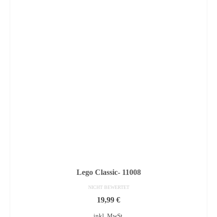
Lego Classic- 11008
NICHT BEWERTET
19,99
€
inkl. MwSt.