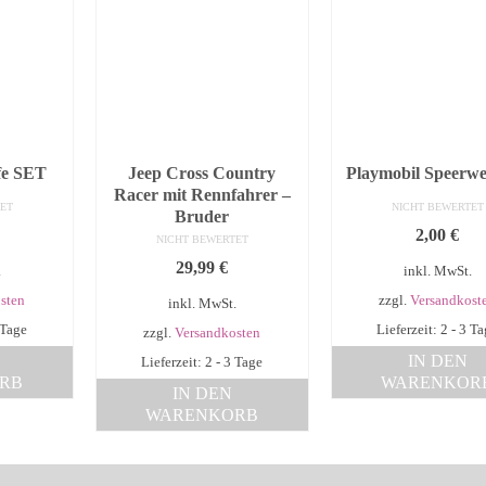
ife SET
Jeep Cross Country
Playmobil Speerwe
Racer mit Rennfahrer –
ET
NICHT BEWERTET
Bruder
2,00
€
NICHT BEWERTET
29,99
€
.
inkl. MwSt.
sten
zzgl.
Versandkost
inkl. MwSt.
 Tage
Lieferzeit: 2 - 3 T
zzgl.
Versandkosten
IN DEN
Lieferzeit: 2 - 3 Tage
RB
WARENKOR
IN DEN
WARENKORB