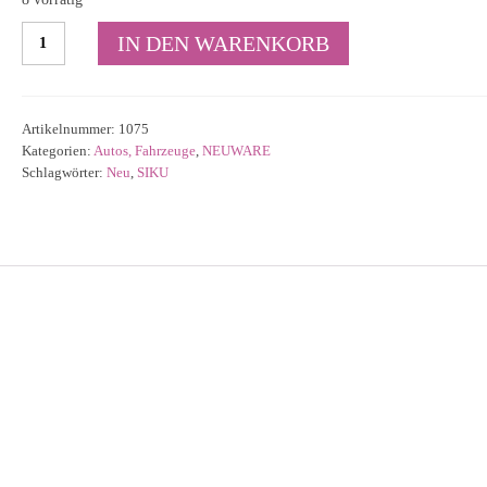
Siku
IN DEN WARENKORB
LKW
mit
Kippmulde
1075
Artikelnummer:
1075
Menge
Kategorien:
Autos, Fahrzeuge
,
NEUWARE
Schlagwörter:
Neu
,
SIKU