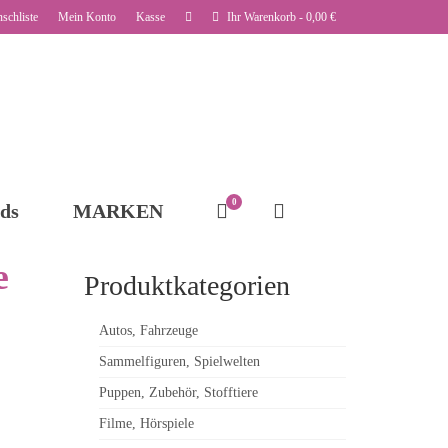
schliste
Mein Konto
Kasse
Ihr Warenkorb
-
0,00
€
0
ds
MARKEN
e
Produktkategorien
Autos, Fahrzeuge
Sammelfiguren, Spielwelten
Puppen, Zubehör, Stofftiere
Filme, Hörspiele