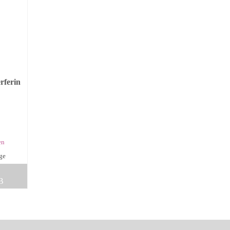
rferin
en
age
B