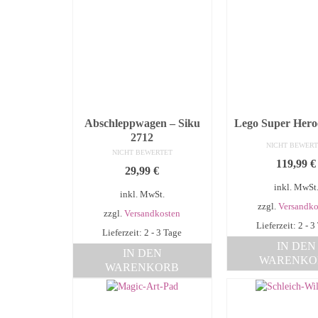
Abschleppwagen – Siku
Lego Super Hero
2712
NICHT BEWERT
NICHT BEWERTET
119,99
€
29,99
€
inkl. MwSt
inkl. MwSt.
zzgl.
Versandko
zzgl.
Versandkosten
Lieferzeit: 2 - 3
Lieferzeit: 2 - 3 Tage
IN DEN
IN DEN
WARENKO
WARENKORB