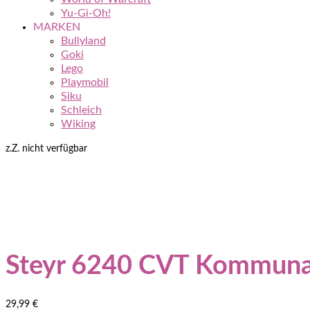
Yu-Gi-Oh!
MARKEN
Bullyland
Goki
Lego
Playmobil
Siku
Schleich
Wiking
z.Z. nicht verfügbar
Steyr 6240 CVT Kommunal
29,99
€