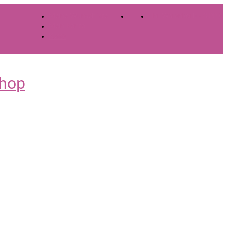
Meine Wunschliste
Ihr Warenkorb
-
0,00
€
Mein Konto
Kasse