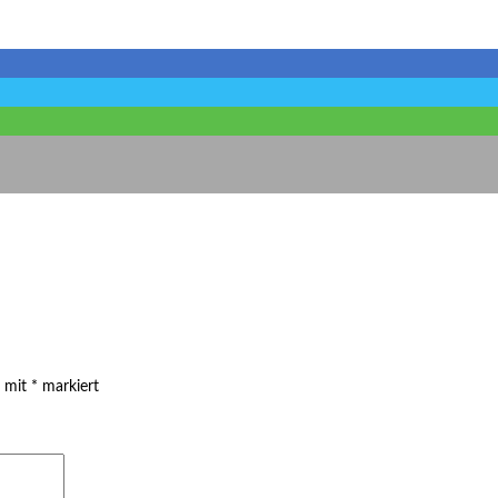
d mit
*
markiert