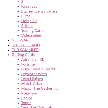
Spiele
Kreatives
Bücher; Zeitschriften
Filme
Hörspiele
Sticker
Trading Cards
Videospiele
NEUWARE
SECOND HAND
FÜR SAMMLER
Trading Cards
Adrenalyn XL
Fortnite
Lego Jurassic World
Lego Star Wars
Lego Ninjago
Match Attax
Magic: The Gathering
Pokemon
Panini
Topps
World of Warcraft