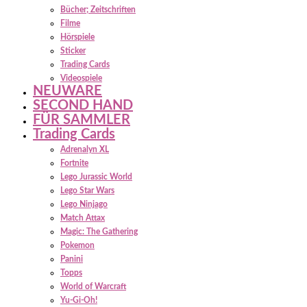
Bücher; Zeitschriften
Filme
Hörspiele
Sticker
Trading Cards
Videospiele
NEUWARE
SECOND HAND
FÜR SAMMLER
Trading Cards
Adrenalyn XL
Fortnite
Lego Jurassic World
Lego Star Wars
Lego Ninjago
Match Attax
Magic: The Gathering
Pokemon
Panini
Topps
World of Warcraft
Yu-Gi-Oh!