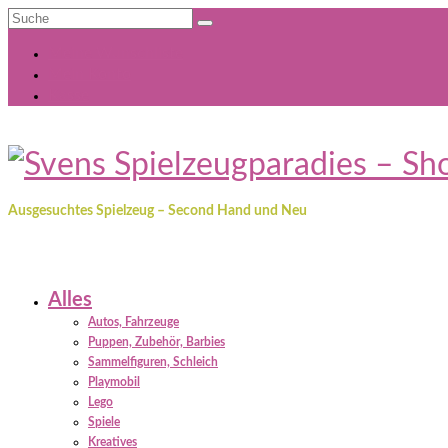
Suche
nach:
Meine Wunschliste
Mein Konto
Kasse
Ausgesuchtes Spielzeug – Second Hand und Neu
Alles
Autos, Fahrzeuge
Puppen, Zubehör, Barbies
Sammelfiguren, Schleich
Playmobil
Lego
Spiele
Kreatives