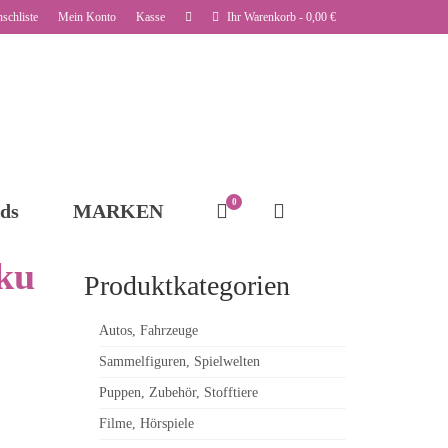
schliste
Mein Konto
Kasse
Ihr Warenkorb
-
0,00
€
0
ds
MARKEN
iku
Produktkategorien
Autos, Fahrzeuge
Sammelfiguren, Spielwelten
Puppen, Zubehör, Stofftiere
Filme, Hörspiele