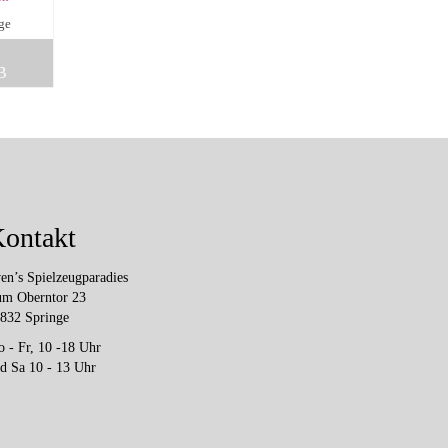
age
B
ontakt
en’s Spielzeugparadies
m Oberntor 23
832 Springe
 - Fr, 10 -18 Uhr
d Sa 10 - 13 Uhr