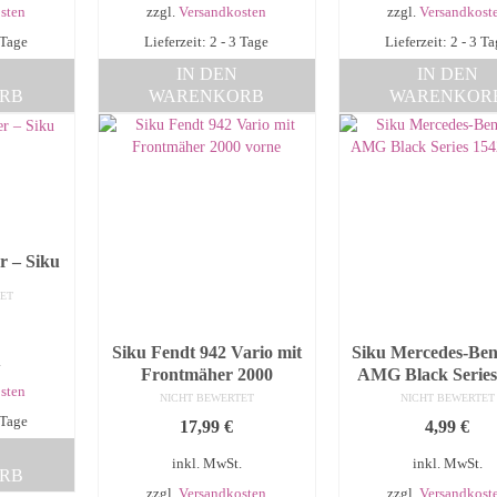
sten
zzgl.
Versandkosten
zzgl.
Versandkost
 Tage
Lieferzeit: 2 - 3 Tage
Lieferzeit: 2 - 3 T
IN DEN
IN DEN
RB
WARENKORB
WARENKOR
r – Siku
ET
Siku Fendt 942 Vario mit
Siku Mercedes-Be
.
Frontmäher 2000
AMG Black Series
sten
NICHT BEWERTET
NICHT BEWERTET
 Tage
17,99
€
4,99
€
inkl. MwSt.
inkl. MwSt.
RB
zzgl.
Versandkosten
zzgl.
Versandkost