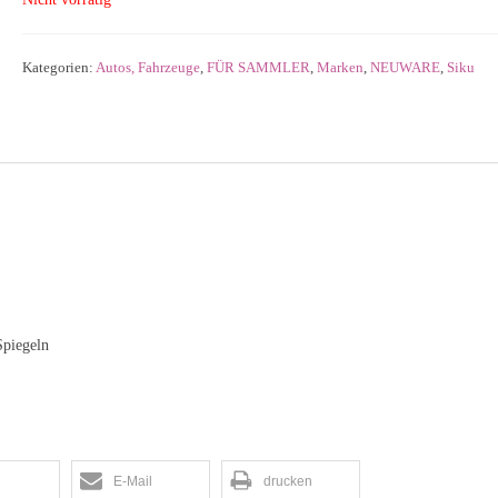
Kategorien:
Autos, Fahrzeuge
,
FÜR SAMMLER
,
Marken
,
NEUWARE
,
Siku
piegeln
E-Mail
drucken