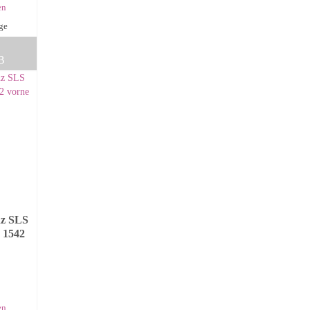
en
age
B
nz SLS
 1542
en