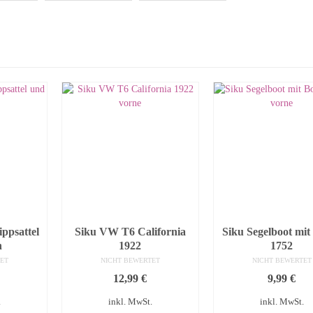
ppsattel
Siku VW T6 California
Siku Segelboot mit
h
1922
1752
ET
NICHT BEWERTET
NICHT BEWERTET
12,99
€
9,99
€
.
inkl. MwSt.
inkl. MwSt.