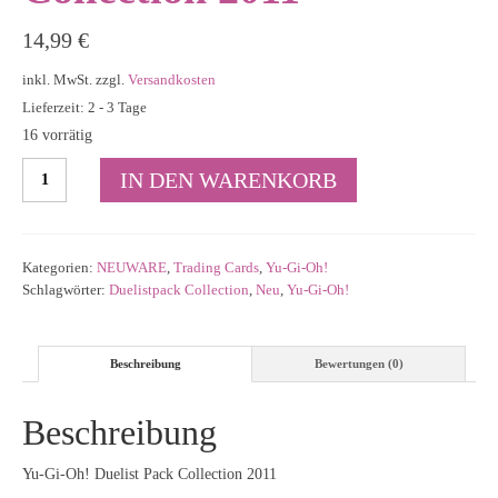
14,99
€
inkl. MwSt.
zzgl.
Versandkosten
Lieferzeit: 2 - 3 Tage
16 vorrätig
Yu-
IN DEN WARENKORB
Gi-
Oh!
Duelist
Pack
Kategorien:
NEUWARE
,
Trading Cards
,
Yu-Gi-Oh!
Collection
Schlagwörter:
Duelistpack Collection
,
Neu
,
Yu-Gi-Oh!
2011
Menge
Beschreibung
Bewertungen (0)
Beschreibung
Yu-Gi-Oh! Duelist Pack Collection 2011