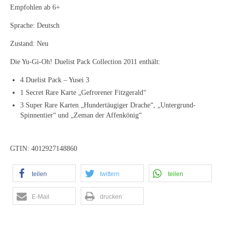
Empfohlen ab 6+
Sprache: Deutsch
Zustand: Neu
Die Yu-Gi-Oh! Duelist Pack Collection 2011 enthält:
4 Duelist Pack – Yusei 3
1 Secret Rare Karte „Gefrorener Fitzgerald“
3 Super Rare Karten „Hundertäugiger Drache“, „Untergrund-
Spinnentier“ und „Zeman der Affenkönig“
GTIN: 4012927148860
teilen
twittern
teilen
E-Mail
drucken