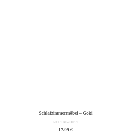
Schlafzimmermöbel – Goki
NICHT BEWERTET
17,99
€