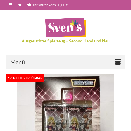
Ihr Warenkorb
-
0,00
€
Ausgesuchtes Spielzeug – Second Hand und Neu
Menü
Z.Z. NICHT VERFÜGBAR