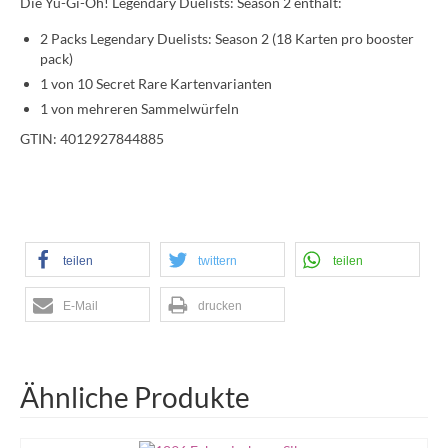
Die Yu-Gi-Oh! Legendary Duelists: Season 2 enthält:
2 Packs Legendary Duelists: Season 2 (18 Karten pro booster
pack)
1 von 10 Secret Rare Kartenvarianten
1 von mehreren Sammelwürfeln
GTIN: 4012927844885
teilen
twittern
teilen
E-Mail
drucken
Ähnliche Produkte